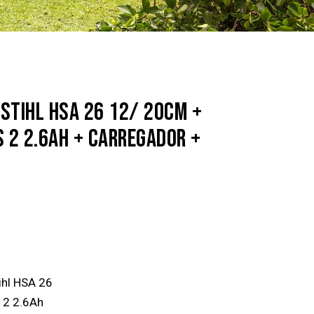
STIHL HSA 26 12/ 20CM +
S 2 2.6AH + CARREGADOR +
ihl HSA 26
 2 2.6Ah