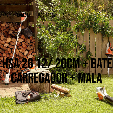
UINAS
FLORESTA
JARDINAGEM
 HSA 26 12/ 20CM + BATER
CARREGADOR + MALA