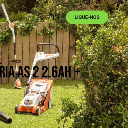
LIGUE-NOS
0
IA AS 2 2.6AH +