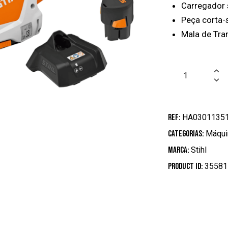
Carregador 
Peça corta-
Mala de Tra
REF:
HA0301135
Categorias:
Máqui
Marca:
Stihl
Product ID:
35581