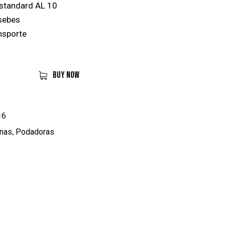
standard AL 10
sebes
nsporte
BUY NOW
16
nas
,
Podadoras