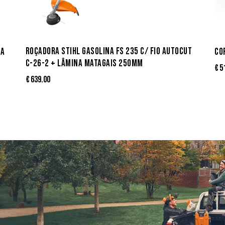
ROÇADORA STIHL GASOLINA FS 235 C/ FIO AUTOCUT
NA
CO
C-26-2 + LÂMINA MATAGAIS 250MM
€
5
€
639.00