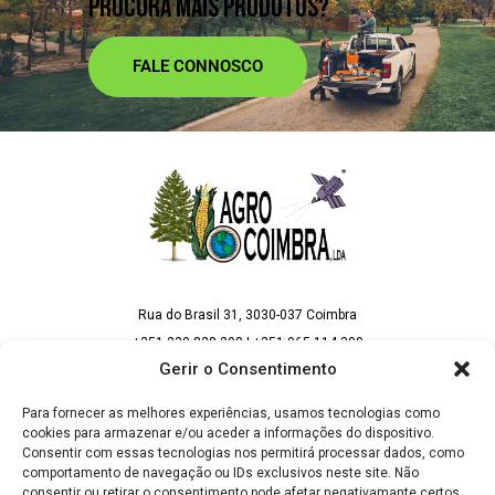
PROCURA MAIS PRODUTOS?
FALE CONNOSCO
Rua do Brasil 31, 3030-037 Coimbra
+351 239 828 298 | +351 965 114 300
(Chamada para rede fixa e móvel nacional)
Gerir o Consentimento
geral@agrocoimbra.pt | vendas@agrocoimbra.pt
Para fornecer as melhores experiências, usamos tecnologias como
cookies para armazenar e/ou aceder a informações do dispositivo.
Consentir com essas tecnologias nos permitirá processar dados, como
comportamento de navegação ou IDs exclusivos neste site. Não
consentir ou retirar o consentimento pode afetar negativamante certos