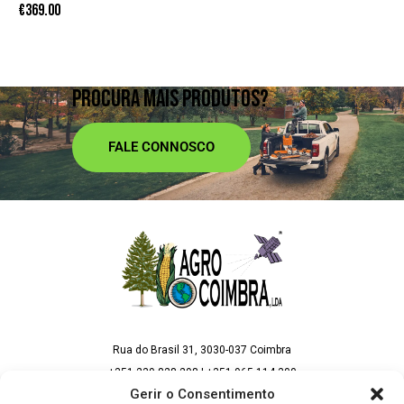
€
369.00
PROCURA MAIS PRODUTOS?
FALE CONNOSCO
Rua do Brasil 31, 3030-037 Coimbra
+351 239 828 298 | +351 965 114 300
(Chamada para rede fixa e móvel nacional)
Gerir o Consentimento
geral@agrocoimbra.pt | vendas@agrocoimbra.pt