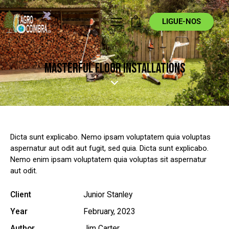
LIGUE-NOS
0
MASTERFUL FLOOR INSTALLATIONS
Dicta sunt explicabo. Nemo ipsam voluptatem quia voluptas
aspernatur aut odit aut fugit, sed quia. Dicta sunt explicabo.
Nemo enim ipsam voluptatem quia voluptas sit aspernatur
aut odit.
Client
Junior Stanley
Year
February, 2023
Author
Jim Carter