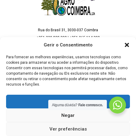
Rua do Brasil 31, 3030-037 Coimbra
+351 239 828 298 | +351 965 114 300
(Chamada para rede fixa e móvel nacional)
Gerir o Consentimento
geral@agrocoimbra.pt | vendas@agrocoimbra.pt
Para fornecer as melhores experiências, usamos tecnologias como
cookies para armazenar e/ou aceder a informações do dispositivo.
Consentir com essas tecnologias nos permitirá processar dados, como
comportamento de navegação ou IDs exclusivos neste site. Não
consentir ou retirar o consentimento pode afetar negativamante certos
SIGA AS NOSSAS REDES SOCIAIS
recursos e funções.
Aceitar
Alguma dúvida?
Fale connosco.
Negar
Política de Privacidade
Ver preferências
Termos e Condições