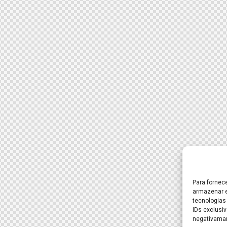
Para fornec
armazenar e
tecnologias
IDs exclusiv
negativaman